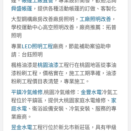
篷。
帳篷工廠直營
，專業設計開發，歡迎洽詢
舜盛帳篷
，提供各種活動帳篷的訂做、客製化
大型鋼構廠房改善廠房照明，
工廠照明改善
，
學校運動中心高空照明改善，廠商推薦：拓普
照明
專業
LED照明工程
廠商，節能補助案協助申
請：台鈺照明
楓格油漆是
桃園油漆
工程行在桃園地區從事油
漆粉刷工程，價格實在，施工工期準確，油漆
粉刷工程價目表清楚，專業施工。
平鎮冷氣維修
,桃園冷氣維修：
金豐水電
冷氣工
程位於平鎮區，提供大桃園家庭水電維修、
家
庭水電
、衛浴設備安裝、冷氣安裝、服務的專
業廠商。
昱金水電
工程行位於新北市新莊區，具有甲級