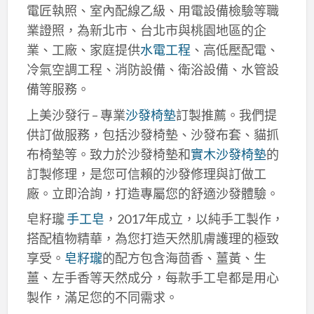
電匠執照、室內配線乙級、用電設備檢驗等職
業證照，為新北市、台北市與桃園地區的企
業、工廠、家庭提供
水電工程
、高低壓配電、
冷氣空調工程、消防設備、衛浴設備、水管設
備等服務。
上美沙發行 – 專業
沙發椅墊
訂製推薦。我們提
供訂做服務，包括沙發椅墊、沙發布套、貓抓
布椅墊等。致力於沙發椅墊和
實木沙發椅墊
的
訂製修理，是您可信賴的沙發修理與訂做工
廠。立即洽詢，打造專屬您的舒適沙發體驗。
皂籽瓏
手工皂
，2017年成立，以純手工製作，
搭配植物精華，為您打造天然肌膚護理的極致
享受。
皂籽瓏
的配方包含海茴香、薑黃、生
薑、左手香等天然成分，每款手工皂都是用心
製作，滿足您的不同需求。