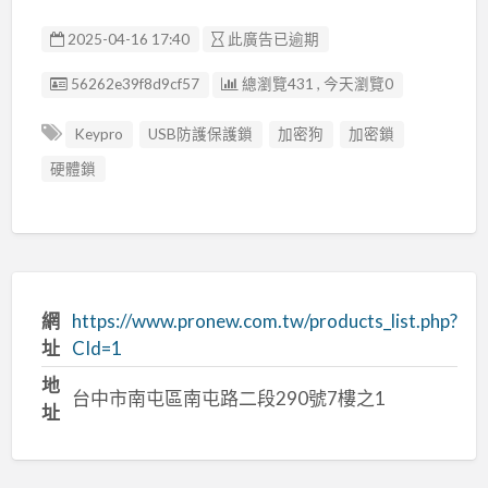
2025-04-16 17:40
此廣告已逾期
廣告编號
56262e39f8d9cf57
總瀏覽431 , 今天瀏覽0
Keypro
USB防護保護鎖
加密狗
加密鎖
硬體鎖
網
https://www.pronew.com.tw/products_list.php?
址
CId=1
地
台中市南屯區南屯路二段290號7樓之1
址