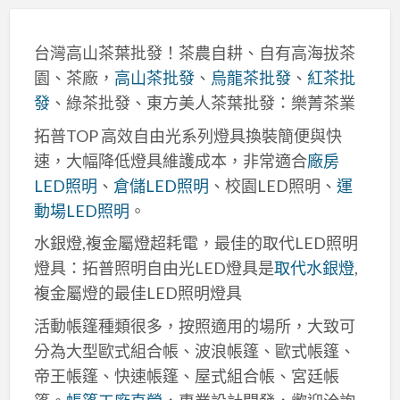
台灣高山茶葉批發！茶農自耕、自有高海拔茶
園、茶廠，
高山茶批發
、
烏龍茶批發
、
紅茶批
發
、綠茶批發、東方美人茶葉批發：樂菁茶業
拓普TOP 高效自由光系列燈具換裝簡便與快
速，大幅降低燈具維護成本，非常適合
廠房
LED照明
、
倉儲LED照明
、校園LED照明、
運
動場LED照明
。
水銀燈,複金屬燈超耗電，最佳的取代LED照明
燈具：拓普照明自由光LED燈具是
取代水銀燈
,
複金屬燈的最佳LED照明燈具
活動帳篷種類很多，按照適用的場所，大致可
分為大型歐式組合帳、波浪帳篷、歐式帳篷、
帝王帳篷、快速帳篷、屋式組合帳、宮廷帳