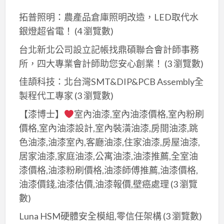
拓普照明：農產品倉庫照明改造，LED取代水
銀燈超省電！
(4 瀏覽數)
台北新北公司設立記帳找鼎碩聯合會計師事務
所，四大專業會計師助您安心創業！
(3 瀏覽數)
佳頡科技：北台灣SMT&DIP&PCB Assembly全
製程代工專家
(3 瀏覽數)
【漆博士】
室內油漆,室內油漆價格,室內粉刷
價格,室內油漆設計,室內裝潢油漆,房間油漆,跳
色油漆,油漆室內,客廳油漆,住家油漆,房屋油漆,
居家油漆,家庭油漆,公寓油漆,油漆推薦,全室油
漆價格,油漆粉刷價格,油漆師傅推薦,油漆價格,
油漆價錢,油漆估價,油漆報價,壁癌處理
(3 瀏覽
數)
Luna HSM硬體安全模組,零信任架構
(3 瀏覽數)