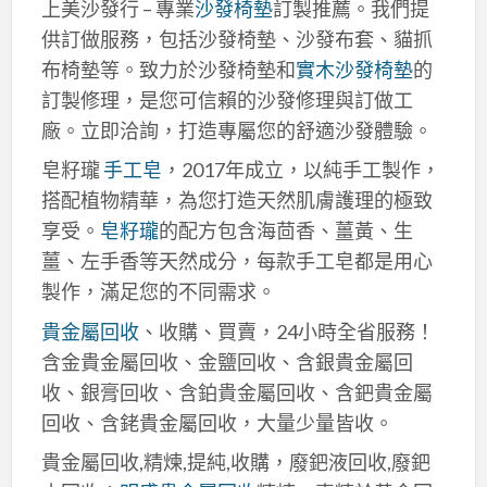
上美沙發行 – 專業
沙發椅墊
訂製推薦。我們提
供訂做服務，包括沙發椅墊、沙發布套、貓抓
布椅墊等。致力於沙發椅墊和
實木沙發椅墊
的
訂製修理，是您可信賴的沙發修理與訂做工
廠。立即洽詢，打造專屬您的舒適沙發體驗。
皂籽瓏
手工皂
，2017年成立，以純手工製作，
搭配植物精華，為您打造天然肌膚護理的極致
享受。
皂籽瓏
的配方包含海茴香、薑黃、生
薑、左手香等天然成分，每款手工皂都是用心
製作，滿足您的不同需求。
貴金屬回收
、收購、買賣，24小時全省服務！
含金貴金屬回收、金鹽回收、含銀貴金屬回
收、銀膏回收、含鉑貴金屬回收、含鈀貴金屬
回收、含銠貴金屬回收，大量少量皆收。
貴金屬回收,精煉,提純,收購，廢鈀液回收,廢鈀