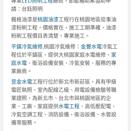
專業
LED照明工程
廠商，節能補助案協助申
請：台鈺照明
楓格油漆是
桃園油漆
工程行在桃園地區從事油
漆粉刷工程，價格實在，施工工期準確，油漆
粉刷工程價目表清楚，專業施工。
平鎮冷氣維修
,桃園冷氣維修：
金豐水電
冷氣工
程位於平鎮區，提供大桃園家庭水電維修、
家
庭水電
、衛浴設備安裝、冷氣安裝、服務的專
業廠商。
昱金水電
工程行位於新北市新莊區，具有甲級
電匠執照、室內配線乙級、用電設備檢驗等職
業證照，為新北市、台北市與桃園地區的企
業、工廠、家庭提供
水電工程
、高低壓配電、
冷氣空調工程、消防設備、衛浴設備、水管設
備等服務。