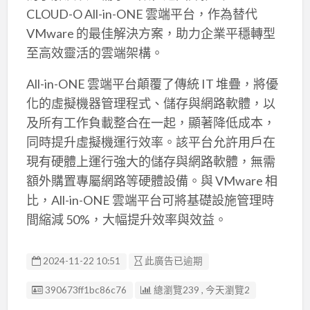
CLOUD-O All-in-ONE 雲端平台，作為替代
VMware 的最佳解決方案，助力企業平穩轉型
至高效靈活的雲端架構。
All-in-ONE 雲端平台顛覆了傳統 IT 堆疊，將優
化的虛擬機器管理程式、儲存與網路軟體，以
及所有工作負載整合在一起，顯著降低成本，
同時提升虛擬機運行效率。該平台允許用戶在
現有硬體上運行強大的儲存與網路軟體，無需
額外購置專屬網路等硬體設備。與 VMware 相
比，All-in-ONE 雲端平台可將基礎設施管理時
間縮減 50%，大幅提升效率與效益。
2024-11-22 10:51
此廣告已逾期
廣告编號
390673ff1bc86c76
總瀏覽239 , 今天瀏覽2