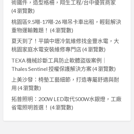
術鐵件，造型格柵，翔生工程/台中優質商家
(4 瀏覽數)
桃園區9.5噸-17噸-26 噸吊卡車出租，輕鬆解決
重物運輸難題！
(4 瀏覽數)
夏天到了！平鎮中壢冷氣維修找金豐水電，大
桃園家庭水電安裝維修專門店
(4 瀏覽數)
TEXA 機械診斷工具防止軟體盜版案例｜
Thales Sentinel 授權保護解決方案
(4 瀏覽數)
上美沙發：椅墊工藝細節，打造專屬舒適與耐
用
(4 瀏覽數)
拓普照明：200W LED取代500W水銀燈，工廠
省電照明首選！
(4 瀏覽數)