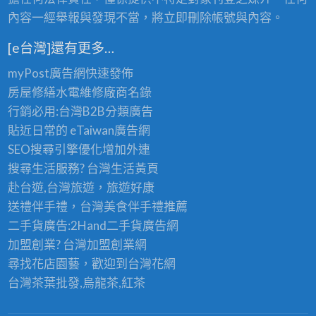
內容一經舉報與發現不當，將立即刪除帳號與內容。
[e台灣]還有更多…
myPost廣告網
快速發佈
房屋修繕
水電維修廠商名錄
行銷必用:台灣B2B
分類廣告
貼近日常的
eTaiwan廣告網
SEO搜尋引擎優化
增加外連
搜尋生活服務? 台灣
生活黃頁
赴台遊,台灣旅遊
，旅遊好康
送禮伴手禮，台灣美食
伴手禮
推薦
二手貨廣告:2Hand
二手貨
廣告網
加盟創業? 台灣
加盟創業
網
尋找花店園藝，歡迎到
台灣花網
台灣茶葉批發
,烏龍茶,紅茶