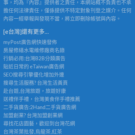
事，均為『內容』提供者之責任，本網站概不負責也不承
廠
擔任何法律責任，僅係提供不特定對象刊登之媒介。任何
商
內容一經舉報與發現不當，將立即刪除帳號與內容。
[e台灣]還有更多…
myPost廣告網
快速發佈
房屋修繕
水電維修廠商名錄
行銷必用:台灣B2B
分類廣告
貼近日常的
eTaiwan廣告網
SEO搜尋引擎優化
增加外連
搜尋生活服務? 台灣
生活黃頁
赴台遊,台灣旅遊
，旅遊好康
送禮伴手禮，台灣美食
伴手禮
推薦
二手貨廣告:2Hand
二手貨
廣告網
加盟創業? 台灣
加盟創業
網
尋找花店園藝，歡迎到
台灣花網
台灣茶葉批發
,烏龍茶,紅茶