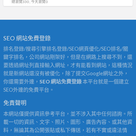
總瀏覽330 , 今天瀏覽0
安
獎
工
程
IOT
SEO 網站免費登錄
物
排名登錄/搜尋引擎排名登錄/SEO網頁優化/SEO排名/關
聯
鍵字排名，公司網站剛架好，但是在網路上搜尋不到，還
網
要透過網址列直接輸入網址，才有能看到網站，這種情況
整
就是新網站還沒有被優化，除了提交Google網址之外，
合
你還需要外連，
SEO 網站免費登錄
本平台就是一個建立
規
SEO外連的免費平台。
劃
一
免責聲明
條
本網站僅提供資訊參考平台，並不涉入其中任何諮詢。所
龍
載一切的資訊、文字、照片、圖形、廣告內容、或其他資
領
料，無論其為公開張貼或私下傳送，若有不實或違法情
導