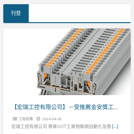
刊登
【宏
瑞
工
控
有
限
公
司】
－
受
【宏瑞工控有限公司】－受推薦金安獎工程IOT物聯網整合規劃一條龍領導廠商
推
工程設備
2024-04-08
薦
宏瑞工控有限公司 專業IIOT工業物聯網自動化及整
[…]
金